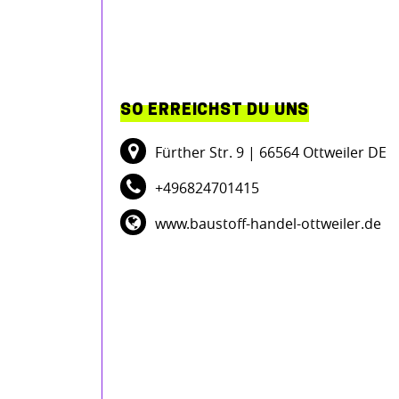
SO ERREICHST DU UNS
Fürther Str. 9
| 66564 Ottweiler DE
+496824701415
www.baustoff-handel-ottweiler.de