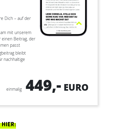
re Dich – auf der
nsam mit unserem
 einen Beitrag, der
hmen passt
gbeitrag bleibt
ür nachhaltige
449,-
EURO
einmalig
HIER: