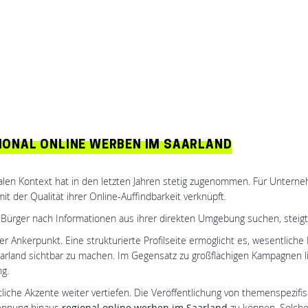
GIONAL ONLINE WERBEN IM SAARLAND
alen Kontext hat in den letzten Jahren stetig zugenommen. Für Unterneh
mit der Qualität ihrer Online-Auffindbarkeit verknüpft.
Bürger nach Informationen aus ihrer direkten Umgebung suchen, steigt 
aler Ankerpunkt. Eine strukturierte Profilseite ermöglicht es, wesentlic
aarland sichtbar zu machen. Im Gegensatz zu großflächigen Kampagnen li
ng.
ltliche Akzente weiter vertiefen. Die Veröffentlichung von themenspezifi
nennung hinaus
regional online werben im Saarland
zu können. Solche 