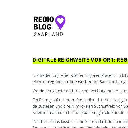
Hauptnavigation
DIGITALE REICHWEITE VOR ORT: RE
Die Bedeutung einer starken digitalen Präsenz im lok
effizient
regional online werben im Saarland
, eng 
Werden Angebote dort platziert, wo Bürgerinnen und 
Ein Eintrag auf unserem Portal dient hierbei als digit
darzustellen und direkt im lokalen Suchumfeld von S
Streuverlusten durch eine präzise regionale Zuordnu
Darüber hinaus lässt sich die Sichtbarkeit durch inha
fundiert zu untermauern und über die reine Adress