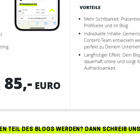
VORTEILE
Mehr Sichtbarkeit: Präsentie
Profilseite und im Blog.
u
Individuelle Inhalte: Gemei
Content-Team entwickeln wir
eting
perfekt zu Deinem Unterne
Langfristiger Effekt: Dein Blo
dauerhaft online und sorgt f
Aufmerksamkeit.
85,-
EURO
g
N TEIL DES BLOGS WERDEN? DANN SCHREIB UNS 