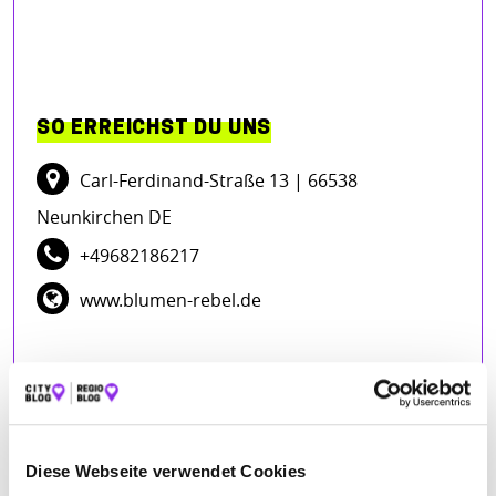
SO ERREICHST DU UNS
Carl-Ferdinand-Straße 13
| 66538
Neunkirchen DE
+49682186217
www.blumen-rebel.de
ÖFFNUNGSZEITEN
Montag
08:00 - 12:00, 13:00 - 17:00
Dienstag
08:00 - 12:00, 13:00 - 17:00
Diese Webseite verwendet Cookies