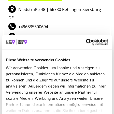
Niedstraße 48
| 66780 Rehlingen-Siersburg
DE
+496835500694
carsten-schwarz-garten-und-
landschaftsbau.weblocator.de
Diese Webseite verwendet Cookies
Wir verwenden Cookies, um Inhalte und Anzeigen zu
personalisieren, Funktionen für soziale Medien anbieten
zu können und die Zugriffe auf unsere Website zu
BEWERTUNGEN
analysieren. Außerdem geben wir Informationen zu Ihrer
Verwendung unserer Website an unsere Partner für
K. - P. A.
– 17.03.2021
soziale Medien, Werbung und Analysen weiter. Unsere
★★★★★
Partner führen diese Informationen möglicherweise mit
Sehr freundlich und nur zu empfehlen.
weiteren Daten zusammen, die Sie ihnen bereitgestellt