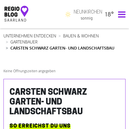
NEUNKIRCHEN
18°
Hauptnavigation
sonnig
UNTERNEHMEN ENTDECKEN
BAUEN & WOHNEN
GARTENBAUER
CARSTEN SCHWARZ GARTEN- UND LANDSCHAFTSBAU
Keine Öffnungszeiten angegeben
CARSTEN SCHWARZ
GARTEN- UND
LANDSCHAFTSBAU
SO ERREICHST DU UNS