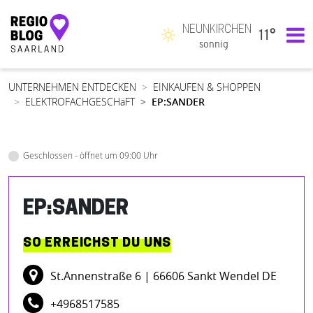
NEUNKIRCHEN
11°
Hauptnavigation
sonnig
UNTERNEHMEN ENTDECKEN
EINKAUFEN & SHOPPEN
ELEKTROFACHGESCHäFT
EP:SANDER
Geschlossen - öffnet um 09:00 Uhr
EP:SANDER
SO ERREICHST DU UNS
St.Annenstraße 6
| 66606 Sankt Wendel DE
+4968517585