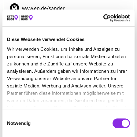
www.ep.de/sander
ÖFFNUNGSZEITEN
Diese Webseite verwendet Cookies
Montag
09:00 - 18:00
Wir verwenden Cookies, um Inhalte und Anzeigen zu
Dienstag
09:00 - 18:00
personalisieren, Funktionen für soziale Medien anbieten
zu können und die Zugriffe auf unsere Website zu
Mittwoch
09:00 - 18:00
analysieren. Außerdem geben wir Informationen zu Ihrer
Donnerstag
09:00 - 18:00
Verwendung unserer Website an unsere Partner für
Freitag
09:00 - 18:00
soziale Medien, Werbung und Analysen weiter. Unsere
Samstag
09:00 - 13:00
Partner führen diese Informationen möglicherweise mit
weiteren Daten zusammen, die Sie ihnen bereitgestellt
haben oder die sie im Rahmen Ihrer Nutzung der Dienste
gesammelt haben.
Einwilligungsauswahl
ANFAHRT
Notwendig
Bitte akzeptiere
die Statistik und Marketing Cookies
, damit