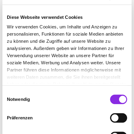
Düppenweiler DE
+49683292000
Diese Webseite verwendet Cookies
www.hfeld.de
Wir verwenden Cookies, um Inhalte und Anzeigen zu
personalisieren, Funktionen für soziale Medien anbieten
zu können und die Zugriffe auf unsere Website zu
analysieren. Außerdem geben wir Informationen zu Ihrer
Verwendung unserer Website an unsere Partner für
soziale Medien, Werbung und Analysen weiter. Unsere
Partner führen diese Informationen möglicherweise mit
ANFAHRT
weiteren Daten zusammen, die Sie ihnen bereitgestellt
haben oder die sie im Rahmen Ihrer Nutzung der Dienste
Bitte akzeptiere
die Statistik und Marketing Cookies
, damit
gesammelt haben.
Einwilligungsauswahl
Du die Map sehen kannst.
Notwendig
Präferenzen