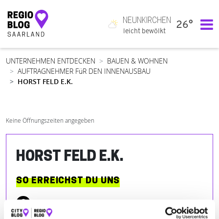
NEUNKIRCHEN
26°
Hauptnavigation
leicht bewölkt
UNTERNEHMEN ENTDECKEN
BAUEN & WOHNEN
AUFTRAGNEHMER FüR DEN INNENAUSBAU
HORST FELD E.K.
Keine Öffnungszeiten angegeben
HORST FELD E.K.
SO ERREICHST DU UNS
Dieffler Straße 20
| 66701 Beckingen-