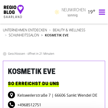
NEUNKIRCHEN
19°
Hauptnavigation
sonnig
UNTERNEHMEN ENTDECKEN
BEAUTY & WELLNESS
SCHöNHEITSSALON
KOSMETIK EVE
Geschlossen - öffnet in 21 Minuten
KOSMETIK EVE
SO ERREICHST DU UNS
Kelsweilerstraße 7
| 66606 Sankt Wendel DE
+4968512751