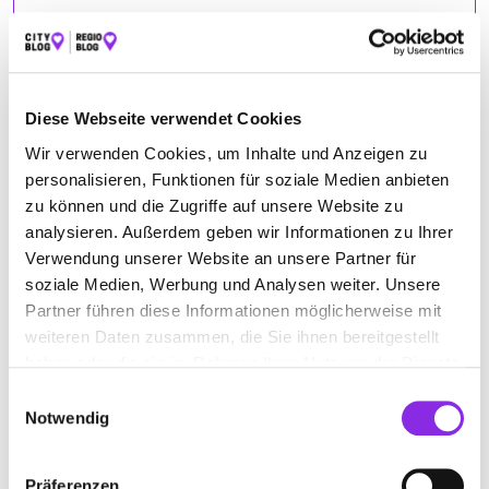
ÖFFNUNGSZEITEN
Diese Webseite verwendet Cookies
Montag
09:00 - 12:30
Dienstag
09:00 - 12:30, 14:00 - 18:00
Wir verwenden Cookies, um Inhalte und Anzeigen zu
personalisieren, Funktionen für soziale Medien anbieten
Mittwoch
09:00 - 12:30, 14:00 - 18:00
zu können und die Zugriffe auf unsere Website zu
Donnerstag
09:00 - 12:30, 14:00 - 18:00
analysieren. Außerdem geben wir Informationen zu Ihrer
Freitag
09:00 - 12:30, 14:00 - 18:00
Verwendung unserer Website an unsere Partner für
Samstag
09:00 - 13:00
soziale Medien, Werbung und Analysen weiter. Unsere
Partner führen diese Informationen möglicherweise mit
weiteren Daten zusammen, die Sie ihnen bereitgestellt
haben oder die sie im Rahmen Ihrer Nutzung der Dienste
gesammelt haben.
ANFAHRT
Einwilligungsauswahl
Notwendig
Bitte akzeptiere
die Statistik und Marketing Cookies
, damit
Du die Map sehen kannst.
Präferenzen