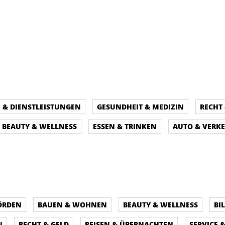
E & DIENSTLEISTUNGEN
GESUNDHEIT & MEDIZIN
RECHT 
BEAUTY & WELLNESS
ESSEN & TRINKEN
AUTO & VERK
ÖRDEN
BAUEN & WOHNEN
BEAUTY & WELLNESS
BI
N
RECHT & GELD
REISEN & ÜBERNACHTEN
SERVICE 