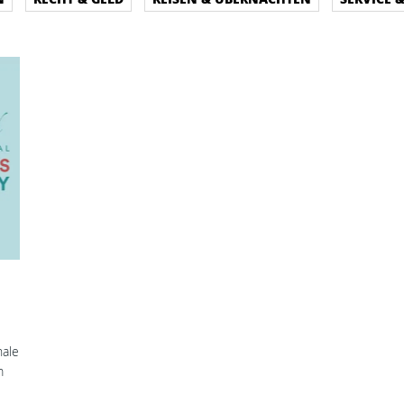
nale
m