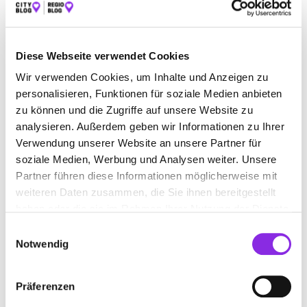
ALLE
AUTO & VERKEHR
ÄMTER & BEHÖRDEN
BAUEN & WOHNEN
BEAUTY & WELLNESS
Diese Webseite verwendet Cookies
BILDUNG & MEDIEN
EINKAUFEN & SHOPPEN
Wir verwenden Cookies, um Inhalte und Anzeigen zu
personalisieren, Funktionen für soziale Medien anbieten
ESSEN & TRINKEN
RECHT & GELD
zu können und die Zugriffe auf unsere Website zu
analysieren. Außerdem geben wir Informationen zu Ihrer
REISEN & ÜBERNACHTEN
Verwendung unserer Website an unsere Partner für
SERVICE & DIENSTLEISTUNGEN
SPORT & FREIZEIT
soziale Medien, Werbung und Analysen weiter. Unsere
Partner führen diese Informationen möglicherweise mit
weiteren Daten zusammen, die Sie ihnen bereitgestellt
haben oder die sie im Rahmen Ihrer Nutzung der Dienste
gesammelt haben.
Einwilligungsauswahl
Notwendig
Präferenzen