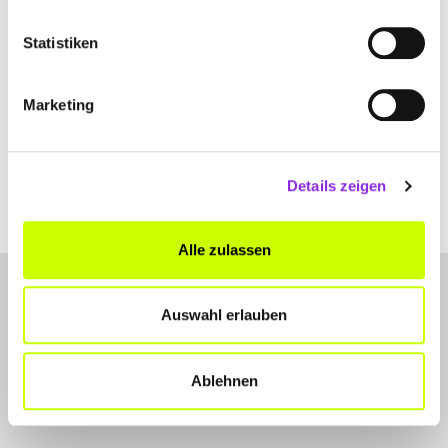
Statistiken
Einkaufen & Shoppen
Marketing
WEIHNACHTLICHE GESCHENKIDEEN IM SA…
Festliches Shopping: Wir verraten dir Geschenkideen zu
Weihnachten und die besten Orte, wo du sie im Saarland erstehen
Details zeigen
kannst!
Mehr erfahren
Alle zulassen
Auswahl erlauben
Ablehnen
LET'S CONNECT