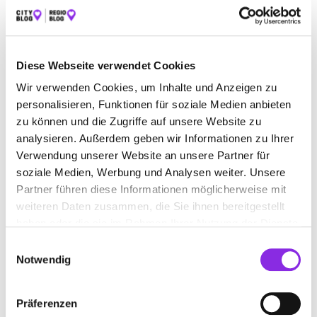
ALLE
AUTO & VERKEHR
ÄMTER & BEHÖRDEN
BAUEN & WOHNEN
BEAUTY & WELLNESS
Diese Webseite verwendet Cookies
BILDUNG & MEDIEN
EINKAUFEN & SHOPPEN
Wir verwenden Cookies, um Inhalte und Anzeigen zu
ESSEN & TRINKEN
RECHT & GELD
personalisieren, Funktionen für soziale Medien anbieten
zu können und die Zugriffe auf unsere Website zu
REISEN & ÜBERNACHTEN
analysieren. Außerdem geben wir Informationen zu Ihrer
Verwendung unserer Website an unsere Partner für
SERVICE & DIENSTLEISTUNGEN
SPORT & FREIZEIT
soziale Medien, Werbung und Analysen weiter. Unsere
Partner führen diese Informationen möglicherweise mit
weiteren Daten zusammen, die Sie ihnen bereitgestellt
haben oder die sie im Rahmen Ihrer Nutzung der Dienste
gesammelt haben.
Einwilligungsauswahl
Notwendig
Präferenzen