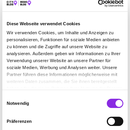
ALLE
AUTO & VERKEHR
ÄMTER & BEHÖRDEN
BAUEN & WOHNEN
BEAUTY & WELLNESS
Diese Webseite verwendet Cookies
BILDUNG & MEDIEN
EINKAUFEN & SHOPPEN
Wir verwenden Cookies, um Inhalte und Anzeigen zu
personalisieren, Funktionen für soziale Medien anbieten
ESSEN & TRINKEN
RECHT & GELD
zu können und die Zugriffe auf unsere Website zu
analysieren. Außerdem geben wir Informationen zu Ihrer
REISEN & ÜBERNACHTEN
Verwendung unserer Website an unsere Partner für
SERVICE & DIENSTLEISTUNGEN
SPORT & FREIZEIT
soziale Medien, Werbung und Analysen weiter. Unsere
Partner führen diese Informationen möglicherweise mit
weiteren Daten zusammen, die Sie ihnen bereitgestellt
haben oder die sie im Rahmen Ihrer Nutzung der Dienste
gesammelt haben.
Einwilligungsauswahl
Notwendig
Präferenzen