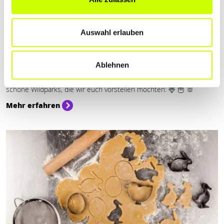
Auswahl erlauben
Sport & Freizeit
REH, FUCHS UND HASE – WILDPARKS …
Ablehnen
für Familien ein tolles Erlebnis. Im Saarland gibt es einige sehr
schöne Wildparks, die wir euch vorstellen möchten: 🦌 🦉 🐰
Mehr erfahren