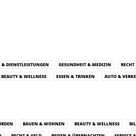
E & DIENSTLEISTUNGEN
GESUNDHEIT & MEDIZIN
RECHT 
BEAUTY & WELLNESS
ESSEN & TRINKEN
AUTO & VERK
ÖRDEN
BAUEN & WOHNEN
BEAUTY & WELLNESS
BI
N
RECHT & GELD
REISEN & ÜBERNACHTEN
SERVICE 