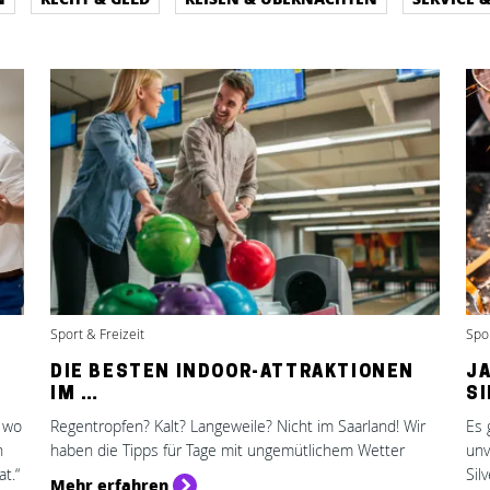
Sport & Freizeit
Spor
DIE BESTEN INDOOR-ATTRAKTIONEN
J
IM …
S
, wo
Regentropfen? Kalt? Langeweile? Nicht im Saarland! Wir
Es 
n
haben die Tipps für Tage mit ungemütlichem Wetter
unv
t.“
Sil
Mehr erfahren