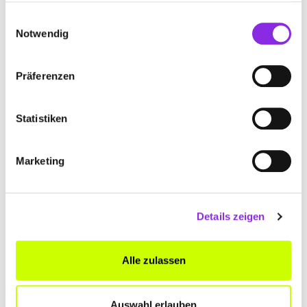
angenehmen Atmosphäre. Ich komme wieder.
gesammelt haben.
Einwilligungsauswahl
Sarina
– 08.09.2022
Notwendig
★★★★★
Präferenzen
ANFAHRT
Statistiken
Bitte akzeptiere
die Statistik und Marketing Cookies
, damit
Du die Map sehen kannst.
Marketing
Details zeigen
Alle zulassen
Auswahl erlauben