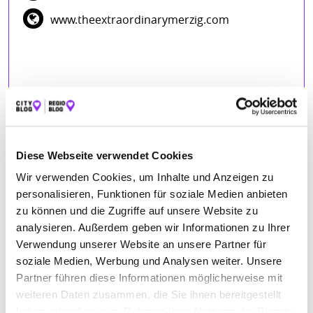
www.theextraordinarymerzig.com
Diese Webseite verwendet Cookies
BEWERTUNGEN
Wir verwenden Cookies, um Inhalte und Anzeigen zu
personalisieren, Funktionen für soziale Medien anbieten
Suvi Sivam
– 06.01.2024
zu können und die Zugriffe auf unsere Website zu
★★★★★
analysieren. Außerdem geben wir Informationen zu Ihrer
Sehr nette und kompetente Kosmetikerinnen. Absolut
Verwendung unserer Website an unsere Partner für
empfehlenswert in Raum Merzig 🤗
soziale Medien, Werbung und Analysen weiter. Unsere
Evelyn Leibig
– 13.11.2023
Partner führen diese Informationen möglicherweise mit
★★★★
weiteren Daten zusammen, die Sie ihnen bereitgestellt
Sehr gute wohltuende Behandlung in einer schönen und
haben oder die sie im Rahmen Ihrer Nutzung der Dienste