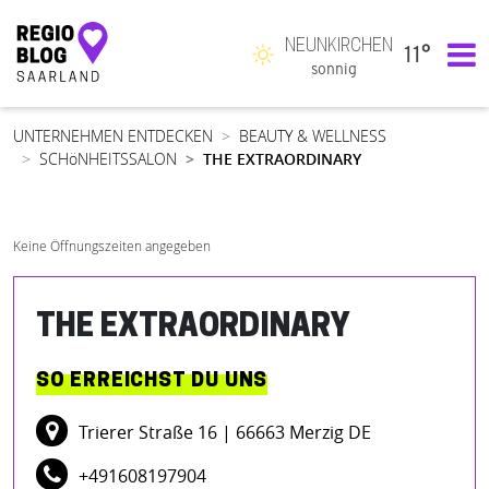
NEUNKIRCHEN
11°
Hauptnavigation
sonnig
UNTERNEHMEN ENTDECKEN
BEAUTY & WELLNESS
SCHöNHEITSSALON
THE EXTRAORDINARY
Keine Öffnungszeiten angegeben
THE EXTRAORDINARY
SO ERREICHST DU UNS
Trierer Straße 16
| 66663 Merzig DE
+491608197904