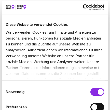
Sessionseröffnung
in Saarlouis-Roden, Kulturhalle Roden,
11.11.2025, 19.11 Uhr
Saarlouis-Roden Faasendumzug
in Saarlouis-Roden,
Dienstag, 17.02.2026, 14.11 Uhr
Diese Webseite verwendet Cookies
Neunkirchen
Wir verwenden Cookies, um Inhalte und Anzeigen zu
personalisieren, Funktionen für soziale Medien anbieten
Sessionseröffnung in Wellesweiler
, Pfarrzentrum St.
zu können und die Zugriffe auf unsere Website zu
Johannes Wellesweiler, 15.11.2025, 14.11 Uhr
analysieren. Außerdem geben wir Informationen zu Ihrer
KUV Blau-Gelb Wiebelskirchen: Kinderkappensitzung
,
Verwendung unserer Website an unsere Partner für
Kulturhaus Wiebelskirchen, 08.02.2026, 15.11 Uhr
soziale Medien, Werbung und Analysen weiter. Unsere
KUV Blau-Gelb Wiebelskirchen: Närrisches Gericht
,
Partner führen diese Informationen möglicherweise mit
Kulturhaus Wiebelskirchen, 12.02.2026, 19.11 Uhr
weiteren Daten zusammen, die Sie ihnen bereitgestellt
haben oder die sie im Rahmen Ihrer Nutzung der Dienste
Rosenmontagsumzug Neunkirchen
, Montag, 16.02.2026,
gesammelt haben.
14.11 Uhr
Einwilligungsauswahl
Notwendig
Rosenmontagstreiben
in der Funkennarrhalla, Montag,
16.02.2026, 12.11 Uhr
Präferenzen
Homburg