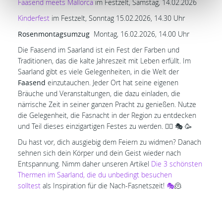
Faasend meets Mallorca
im Festzelt, Samstag, 14.02.2026
Kinderfest
im Festzelt, Sonntag 15.02.2026, 14.30 Uhr
Rosenmontagsumzug
Montag, 16.02.2026, 14.00 Uhr
Die Faasend im Saarland ist ein Fest der Farben und
Traditionen, das die kalte Jahreszeit mit Leben erfüllt. Im
Saarland gibt es viele Gelegenheiten, in die Welt der
Faasend
einzutauchen. Jeder Ort hat seine eigenen
Bräuche und Veranstaltungen, die dazu einladen, die
närrische Zeit in seiner ganzen Pracht zu genießen. Nutze
die Gelegenheit, die Fasnacht in der Region zu entdecken
und Teil dieses einzigartigen Festes zu werden. 🤹‍♀️ 🎭 🥳
Du hast vor, dich ausgiebig dem Feiern zu widmen? Danach
sehnen sich dein Körper und dein Geist wieder nach
Entspannung. Nimm daher unseren Artikel
Die 3 schönsten
Thermen im Saarland, die du unbedingt besuchen
solltest
als Inspiration für die Nach-Fasnetszeit!
🎭
🫠