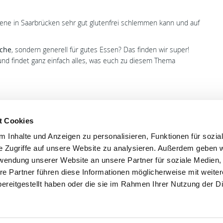
zene in Saarbrücken sehr gut glutenfrei schlemmen kann und auf
üche
, sondern generell für gutes Essen? Das finden wir super!
nd findet ganz einfach alles, was euch zu diesem Thema
t Cookies
 Inhalte und Anzeigen zu personalisieren, Funktionen für sozia
'S CONNECT
SERVICE
e Zugriffe auf unsere Website zu analysieren. Außerdem geben w
rwendung unserer Website an unsere Partner für soziale Medien
ontakt
WhatsApp
re Partner führen diese Informationen möglicherweise mit weite
0800 0057425
ereitgestellt haben oder die sie im Rahmen Ihrer Nutzung der D
Impressum