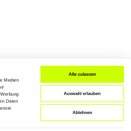
Alle zulassen
le Medien
FÜR UNTERNEHMER
ir
Auswahl erlauben
, Werbung
Produkte & Lösungen
ren Daten
Werben auf dem Blog
ienste
Ablehnen
Datenschutzerklärung
Rechtliche Hinweise