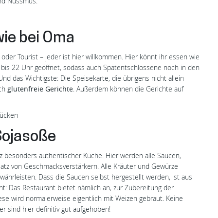
und Nussmus.
wie bei Oma
 oder Tourist – jeder ist hier willkommen. Hier könnt ihr essen wie
 bis 22 Uhr geöffnet, sodass auch Spätentschlossene noch in den
 das Wichtigste: Die Speisekarte, die übrigens nicht allein
ich
glutenfreie Gerichte
. Außerdem können die Gerichte auf
rücken
 Sojasoße
anz besonders authentischer Küche. Hier werden alle Saucen,
satz von Geschmacksverstärkern. Alle Kräuter und Gewürze
währleisten. Dass die Saucen selbst hergestellt werden, ist aus
: Das Restaurant bietet nämlich an, zur Zubereitung der
se wird normalerweise eigentlich mit Weizen gebraut. Keine
er sind hier definitiv gut aufgehoben!