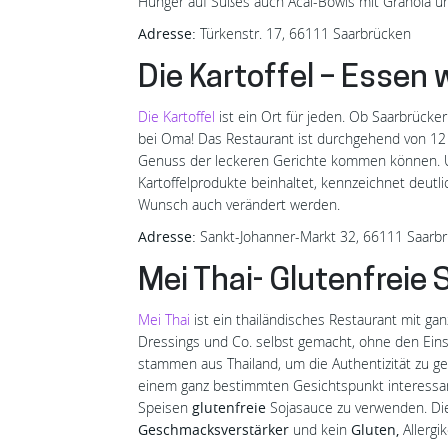
Hunger auf Süßes auch Acai-Bowls mit Granola 
Adresse:
Türkenstr. 17, 66111 Saarbrücken
Die Kartoffel – Essen 
Die Kartoffel
ist ein Ort für jeden. Ob Saarbrücker
bei Oma! Das Restaurant ist durchgehend von 12
Genuss der leckeren Gerichte kommen können. Und
Kartoffelprodukte beinhaltet, kennzeichnet deutl
Wunsch auch verändert werden.
Adresse:
Sankt-Johanner-Markt 32, 66111 Saarb
Mei Thai- Glutenfreie
Mei Thai
ist ein thailändisches Restaurant mit g
Dressings und Co. selbst gemacht, ohne den Ein
stammen aus Thailand, um die Authentizität zu ge
einem ganz bestimmten Gesichtspunkt interessant
Speisen
glutenfreie
Sojasauce zu verwenden. Die
Geschmacksverstärker
und kein
Gluten,
Allergik