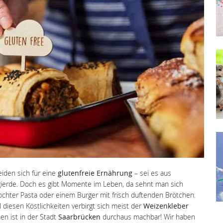
iden sich für eine
glutenfreie Ernährung
– sei es aus
ierde. Doch es gibt Momente im Leben, da sehnt man sich
kochter Pasta oder einem Burger mit frisch duftenden Brötchen.
l diesen Köstlichkeiten verbirgt sich meist der
Weizenkleber
n ist in der Stadt
Saarbrücken
durchaus machbar! Wir haben