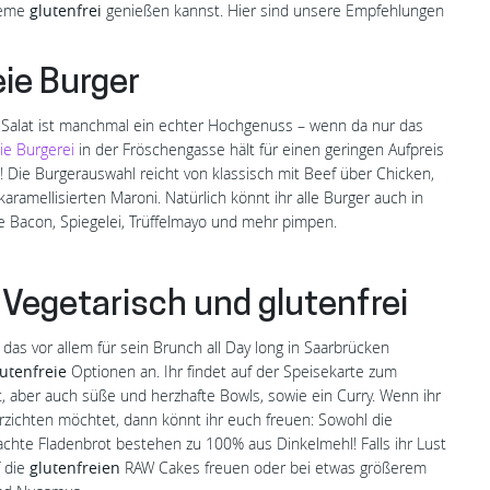
leme
glutenfrei
genießen kannst. Hier sind unsere Empfehlungen
eie Burger
L
m Salat ist manchmal ein echter Hochgenuss – wenn da nur das
ie Burgerei
in der Fröschengasse hält für einen geringen Aufpreis
! Die Burgerauswahl reicht von klassisch mit Beef über Chicken,
karamellisierten Maroni. Natürlich könnt ihr alle Burger auch in
e Bacon, Spiegelei, Trüffelmayo und mehr pimpen.
 Vegetarisch und glutenfrei
 das vor allem für sein Brunch all Day long in Saarbrücken
lutenfreie
Optionen an. Ihr findet auf der Speisekarte zum
, aber auch süße und herzhafte Bowls, sowie ein Curry. Wenn ihr
rzichten möchtet, dann könnt ihr euch freuen: Sowohl die
chte Fladenbrot bestehen zu 100% aus Dinkelmehl! Falls ihr Lust
 die
glutenfreien
RAW Cakes freuen oder bei etwas größerem