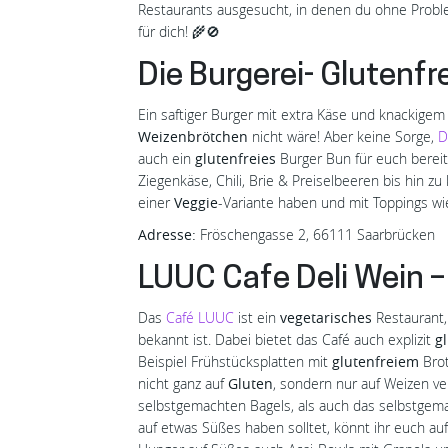
Restaurants ausgesucht, in denen du ohne Prob
für dich! 🌾🚫
Die Burgerei- Glutenfr
Ein saftiger Burger mit extra Käse und knackige
Weizenbrötchen
nicht wäre! Aber keine Sorge,
D
auch ein
glutenfreies
Burger Bun für euch bereit
Ziegenkäse, Chili, Brie & Preiselbeeren bis hin zu 
einer
Veggie
-Variante haben und mit Toppings wi
Adresse:
Fröschengasse 2, 66111 Saarbrücken
LUUC Cafe Deli Wein –
Das
Café LUUC
ist ein
vegetarisches
Restaurant,
bekannt ist. Dabei bietet das Café auch explizit
g
Beispiel Frühstücksplatten mit
glutenfreiem
Brot
nicht ganz auf
Gluten
, sondern nur auf Weizen ve
selbstgemachten Bagels, als auch das selbstgema
auf etwas Süßes haben solltet, könnt ihr euch auf