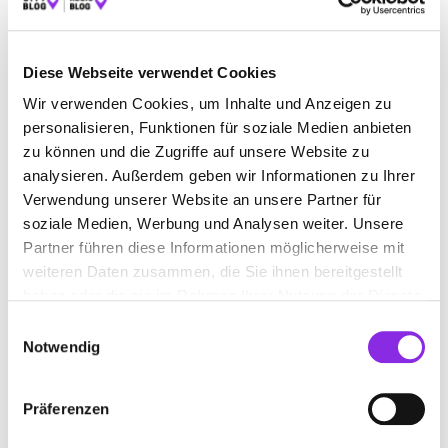
Vorverkauf (Rathaus, Zimmer 28), 8,00 EUR an der
Abendkasse.
Freiluftkino des Kino Achteinhalb
, Saarbrücken
Diese Webseite verwendet Cookies
Wann: 11. Juli (22:00 Uhr) und 18. Juli 2026 (21:45 Uhr)
Wir verwenden Cookies, um Inhalte und Anzeigen zu
Wo: Innenhof des Nauwieser Neunzehn, Saarbrücken
personalisieren, Funktionen für soziale Medien anbieten
Programm: „Vier Mütter für Edward“ (11.07.) und
zu können und die Zugriffe auf unsere Website zu
„Animalia“ (18.07.).
analysieren. Außerdem geben wir Informationen zu Ihrer
Open Air Kino Haßloch
Verwendung unserer Website an unsere Partner für
Wann: 23. bis 25. Juli 2026
soziale Medien, Werbung und Analysen weiter. Unsere
Wo: Pferderennbahn Haßloch
Partner führen diese Informationen möglicherweise mit
Programm: „Der Teufel trägt Prada 2“ (23.07.), „Der
weiteren Daten zusammen, die Sie ihnen bereitgestellt
Astronaut – Project Hail Mary“ (24.07.), „Horst
haben oder die sie im Rahmen Ihrer Nutzung der Dienste
Schlämmer sucht das Glück“ (25.07.).
gesammelt haben.
Details: Einlass ab 19:00 Uhr, Vorprogramm ab ca.
Einwilligungsauswahl
20:30 Uhr, Hauptfilm gegen 21:30 Uhr.
Notwendig
August 2026: Kino-Momente bis
Präferenzen
in den Spätsommer