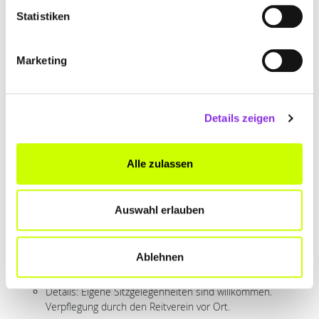
Open-Air-Kino am Bostalsee
Statistiken
Wann: 14. und 15. August 2026
Wo: Festwiese am Bostalsee, Nohfelden
Marketing
Details: Vorstellungen beginnen jeweils um 21:30 Uhr.
Freiluftkino im Café Fräulein Ida
Wann: 14. August 2026, ab 19:30 Uhr
Wo: Café Fräulein Ida, Gersheim
Details zeigen
Programm: „Vier Hochzeiten und ein Todesfall“.
Details: Anmeldung erforderlich über die Webseite oder
Alle zulassen
telefonisch unter 01638649362. Eintritt: 8,- Euro.
Open Air Kino Marpingen
Wann: 22. August 2026
Auswahl erlauben
Wo: Reit- & Fahrverein Alstal e.V., Am Exelberg,
Marpingen
Ablehnen
Programm: „The Greatest Showman“ (Beginn ca. 21:30
Uhr).
Details: Eigene Sitzgelegenheiten sind willkommen.
Verpflegung durch den Reitverein vor Ort.