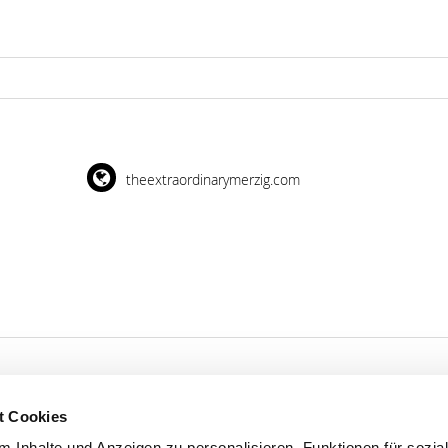
theextraordinarymerzig.com
t Cookies
'S CONNECT
SERVICE
 Inhalte und Anzeigen zu personalisieren, Funktionen für sozia