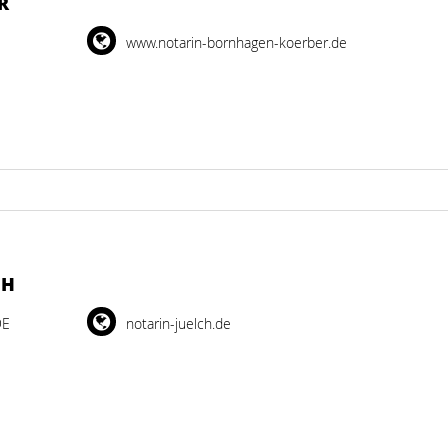
R
www.notarin-bornhagen-koerber.de
CH
DE
notarin-juelch.de