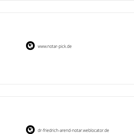
www.notar-pick.de
dr-friedrich-arend-notar.weblocator.de