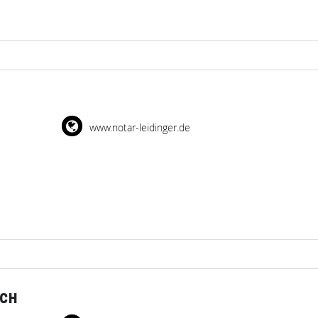
www.notar-leidinger.de
ACH