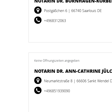
NOTARIN DR. BORNHAGEN-KÖRBE
Postgäßchen 6
| 66740 Saarlouis DE
+4968312063
Keine Öffnungszeiten angegeben
NOTARIN DR. ANN-CATHRINE JÜL
Neumarktstraße 8
| 66606 Sankt Wendel 
+496851939090