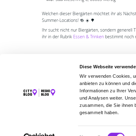
Welchen dieser Biergärten möchtet ihr als Nächs
Summer-Locations! 🍻 ☀️ 🌳
Ihr sucht nicht nur Biergärten, sondern generell 
ihr in der Rubrik
Essen & Trinken
bestimmt noch m
Diese Webseite verwende
Wir verwenden Cookies, um
LET
anbieten zu können und di
Informationen zu Ihrer Ve
K
und Analysen weiter. Unse
zusammen, die Sie ihnen b
gesammelt haben.
©2026 Regio Blog Saarland powered by
krick.com
Einwilligungsauswahl