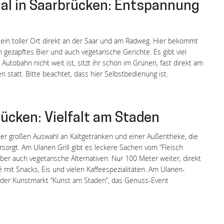
ual in Saarbrücken: Entspannung
 ein toller Ort direkt an der Saar und am Radweg. Hier bekommt
L
h gezapftes Bier und auch vegetarische Gerichte. Es gibt viel
Autobahn nicht weit ist, sitzt ihr schön im Grünen, fast direkt am
n statt. Bitte beachtet, dass hier Selbstbedienung ist.
rücken: Vielfalt am Staden
ner großen Auswahl an Kaltgetränken und einer Außentheke, die
orgt. Am Ulanen Grill gibt es leckere Sachen vom “Fleisch
er auch vegetarische Alternativen. Nur 100 Meter weiter, direkt
é mit Snacks, Eis und vielen Kaffeespezialitäten. Am Ulanen-
ie der Kunstmarkt “Kunst am Staden”, das Genuss-Event