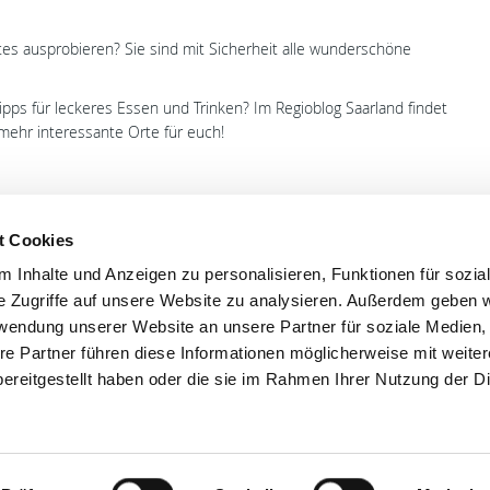
tes ausprobieren? Sie sind mit Sicherheit alle wunderschöne
Tipps für leckeres Essen und Trinken? Im Regioblog Saarland findet
ehr interessante Orte für euch!
t Cookies
 Inhalte und Anzeigen zu personalisieren, Funktionen für sozia
'S CONNECT
SERVICE
e Zugriffe auf unsere Website zu analysieren. Außerdem geben w
rwendung unserer Website an unsere Partner für soziale Medien
ontakt
WhatsApp
re Partner führen diese Informationen möglicherweise mit weite
0800 0057425
ereitgestellt haben oder die sie im Rahmen Ihrer Nutzung der D
Impressum