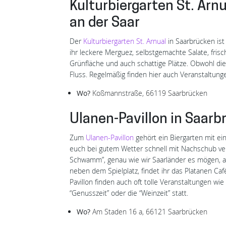
Kulturbiergarten St. Arn
an der Saar
Der
Kulturbiergarten St. Arnual
in Saarbrücken ist
ihr leckere Merguez, selbstgemachte Salate, frisc
Grünfläche und auch schattige Plätze. Obwohl die 
Fluss. Regelmäßig finden hier auch Veranstaltunge
Wo?
Koßmannstraße, 66119 Saarbrücken
Ulanen-Pavillon in Saarb
Zum
Ulanen-Pavillon
gehört ein Biergarten mit ei
euch bei gutem Wetter schnell mit Nachschub vers
Schwamm”, genau wie wir Saarländer es mögen, ab
neben dem Spielplatz, findet ihr das Platanen Caf
Pavillon finden auch oft tolle Veranstaltungen w
“Genusszeit” oder die “Weinzeit” statt.
Wo?
Am Staden 16 a, 66121 Saarbrücken