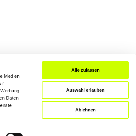
Alle zulassen
le Medien
FÜR UNTERNEHMER
ir
Auswahl erlauben
, Werbung
Produkte & Lösungen
ren Daten
Werben auf dem Blog
ienste
Ablehnen
Datenschutzerklärung
Rechtliche Hinweise