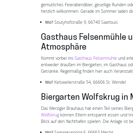
gemütliches Feierabendbier, gesellige Runden oder
herzlich willkommen. Gerade im Sommer laden die
Wo?
Soutyhofstraße 9, 66740 Saarlouis
Gasthaus Felsenmühle un
Atmosphäre
Kommt vorbei ins
Gasthaus Felsenmühle
und erl
entweder draußen im Biergarten, im Gasthaus od
Getränke. Regelmäßig finden hier auch Veranstalt
Wo?
Kelsweilerstraße 54, 66606 St. Wendel
Biergarten Wolfskrug in M
Das Merziger Brauhaus hat einen Teil seines Bie
Wolfskrug
können Eltern entspannt essen und tri
Blick auf den Yachthafen spielen. Die Anlage ist 
Wo?
Saarwiesenring 6, 66663 Merzig