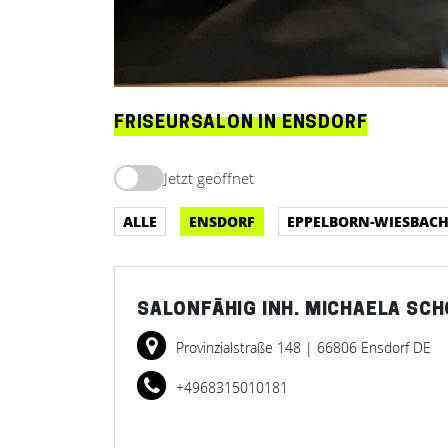
FRISEURSALON IN ENSDORF
Jetzt geöffnet
ALLE
ENSDORF
EPPELBORN-WIESBAC
SALONFÄHIG INH. MICHAELA SCH
Provinzialstraße 148
| 66806 Ensdorf DE
+4968315010181