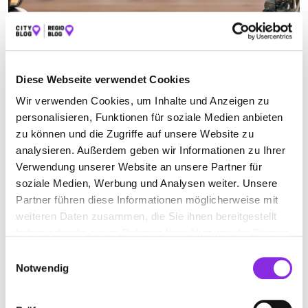
ANWALT FÜR ARBEITSRECHT IN SAARLOUIS
Diese Webseite verwendet Cookies
Suchen nach
Wir verwenden Cookies, um Inhalte und Anzeigen zu
personalisieren, Funktionen für soziale Medien anbieten
zu können und die Zugriffe auf unsere Website zu
analysieren. Außerdem geben wir Informationen zu Ihrer
Finden
Verwendung unserer Website an unsere Partner für
soziale Medien, Werbung und Analysen weiter. Unsere
ALLE
MERZIG
SAARLOUIS
Partner führen diese Informationen möglicherweise mit
weiteren Daten zusammen, die Sie ihnen bereitgestellt
haben oder die sie im Rahmen Ihrer Nutzung der Dienste
Geschlossen - öffnet am Montag um 08:00 Uhr
gesammelt haben.
Einwilligungsauswahl
Notwendig
ROXANA WILHELM RECHTSANWÄLTIN
Prälat-Subtil-Ring 1
| 66740 Saarlouis DE