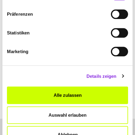
SCHWIMMBADTECHNIK +
WASSERAUFBEREITUNG GMBH
Präferenzen
Industriestraße 18
| 66740 Saarlouis DE
Statistiken
+49683148378
www.dittgen-partner.de
Marketing
Details zeigen
Alle zulassen
Auswahl erlauben
Ablehnen