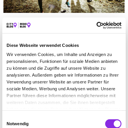
SCHWIMMBECKEN
Suchen nach
Diese Webseite verwendet Cookies
Wir verwenden Cookies, um Inhalte und Anzeigen zu
personalisieren, Funktionen für soziale Medien anbieten
Finden
zu können und die Zugriffe auf unsere Website zu
analysieren. Außerdem geben wir Informationen zu Ihrer
ALLE
SAARLOUIS
Verwendung unserer Website an unsere Partner für
soziale Medien, Werbung und Analysen weiter. Unsere
Partner führen diese Informationen möglicherweise mit
Geschlossen - öffnet am Montag um 08:00 Uhr
weiteren Daten zusammen, die Sie ihnen bereitgestellt
haben oder die sie im Rahmen Ihrer Nutzung der Dienste
DITTGEN + PARTNER
gesammelt haben.
Einwilligungsauswahl
HANDELSGESELLSCHAFT FÜR
Notwendig