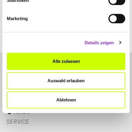
Statistiken
Hauptstraße 16
| 66557 Illingen DE
+49682544263
Marketing
sportstiwi-illingen.de
Details zeigen
Alle zulassen
Auswahl erlauben
Ablehnen
LET'S CONNECT
Kontakt
SERVICE