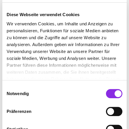
Diese Webseite verwendet Cookies
SPORTGESCHÄFT
Wir verwenden Cookies, um Inhalte und Anzeigen zu
personalisieren, Funktionen für soziale Medien anbieten
zu können und die Zugriffe auf unsere Website zu
Jetzt geöffnet
analysieren. Außerdem geben wir Informationen zu Ihrer
Suchen nach
Verwendung unserer Website an unsere Partner für
soziale Medien, Werbung und Analysen weiter. Unsere
Partner führen diese Informationen möglicherweise mit
weiteren Daten zusammen, die Sie ihnen bereitgestellt
Finden
haben oder die sie im Rahmen Ihrer Nutzung der Dienste
gesammelt haben.
Einwilligungsauswahl
ALLE
ILLINGEN
Notwendig
Jetzt geöffnet
Präferenzen
SPORT UND RAD STIWI GMBH