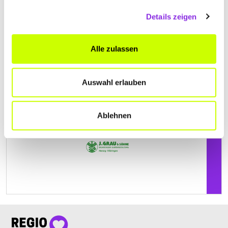
J. GRAU & SÖHNE BAUMSCHULEN –
Details zeigen
GARTENGESTALTUNG
Ballerner Str. 7
| 66663 Merzig DE
Alle zulassen
+4968612086
Auswahl erlauben
j-grau-soehne-baumschule.weblocator.de
Ablehnen