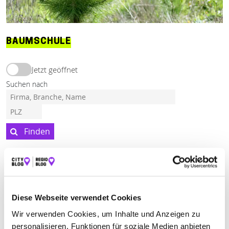
BAUMSCHULE
Jetzt geöffnet
Suchen nach
Finden
ALLE
MERZIG
MERZIG-BALLERN
Jetzt geöffnet
Diese Webseite verwendet Cookies
Wir verwenden Cookies, um Inhalte und Anzeigen zu
LEICK BAUMSCHULEN GMBH & CO. KG
personalisieren, Funktionen für soziale Medien anbieten