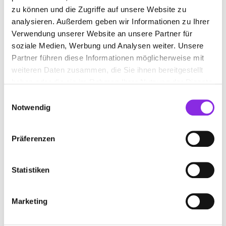
BAUMSCHULEN-GARTENGESTALTUNG
zu können und die Zugriffe auf unsere Website zu
analysieren. Außerdem geben wir Informationen zu Ihrer
Im Grünfeld 12
| 66663 Merzig-Ballern DE
Verwendung unserer Website an unsere Partner für
+49686177000
soziale Medien, Werbung und Analysen weiter. Unsere
Partner führen diese Informationen möglicherweise mit
www.leick.de
weiteren Daten zusammen, die Sie ihnen bereitgestellt
haben oder die sie im Rahmen Ihrer Nutzung der Dienste
gesammelt haben.
Einwilligungsauswahl
Notwendig
Präferenzen
Statistiken
Marketing
Jetzt geöffnet