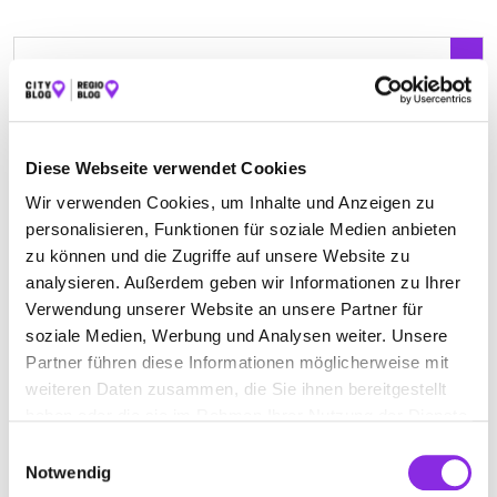
Keine Öffnungszeiten angegeben
GRÜNEWALD HEIZÖL
Am Bommersbacher Hof 14
| 66359 Bous DE
Diese Webseite verwendet Cookies
Wir verwenden Cookies, um Inhalte und Anzeigen zu
+4968342391
personalisieren, Funktionen für soziale Medien anbieten
zu können und die Zugriffe auf unsere Website zu
gruenewald-heizoel.weblocator.de
analysieren. Außerdem geben wir Informationen zu Ihrer
Verwendung unserer Website an unsere Partner für
soziale Medien, Werbung und Analysen weiter. Unsere
Partner führen diese Informationen möglicherweise mit
weiteren Daten zusammen, die Sie ihnen bereitgestellt
haben oder die sie im Rahmen Ihrer Nutzung der Dienste
gesammelt haben.
Einwilligungsauswahl
Notwendig