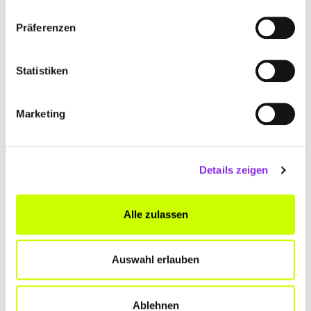
Präferenzen
Keine Öffnungszeiten angegeben
Statistiken
KLAUS BRÜCKER MINERALÖLHANDEL
Konfelder Straße 38
| 66687 Wadern-Morscholz DE
Marketing
+4968714255
klaus-bruecker-mineraloelhandel.weblocator.de
Details zeigen
Alle zulassen
Auswahl erlauben
BOHNENBERGER GMBH
Bahnhofstraße 49A
| 66663 Merzig DE
Ablehnen