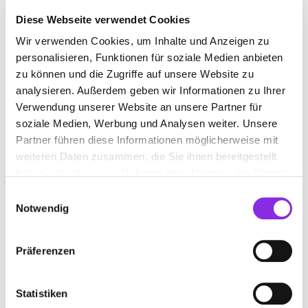
Diese Webseite verwendet Cookies
Wir verwenden Cookies, um Inhalte und Anzeigen zu
RAUMAUSSTATTER
personalisieren, Funktionen für soziale Medien anbieten
zu können und die Zugriffe auf unsere Website zu
analysieren. Außerdem geben wir Informationen zu Ihrer
Suchen nach
Verwendung unserer Website an unsere Partner für
soziale Medien, Werbung und Analysen weiter. Unsere
Partner führen diese Informationen möglicherweise mit
Finden
weiteren Daten zusammen, die Sie ihnen bereitgestellt
haben oder die sie im Rahmen Ihrer Nutzung der Dienste
ALLE
WADERN
gesammelt haben.
Einwilligungsauswahl
Notwendig
Präferenzen
DEKO-CENTER THOME GMBH
An der Linde 32
| 66687 Wadern DE
Statistiken
+49687190390