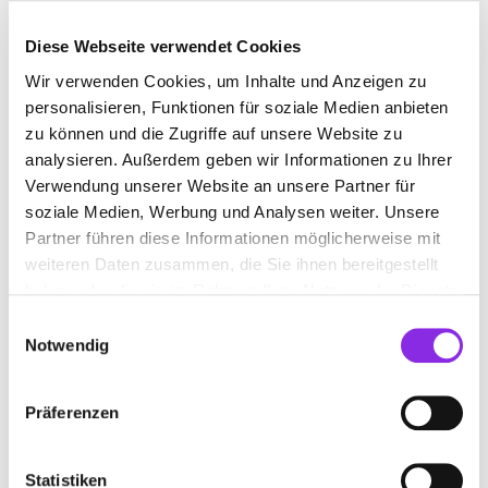
Diese Webseite verwendet Cookies
Wir verwenden Cookies, um Inhalte und Anzeigen zu
ELEKTROINSTALLATIONSDIENST IN WADERN-
personalisieren, Funktionen für soziale Medien anbieten
BÜSCHFELD
zu können und die Zugriffe auf unsere Website zu
analysieren. Außerdem geben wir Informationen zu Ihrer
Suchen nach
Verwendung unserer Website an unsere Partner für
soziale Medien, Werbung und Analysen weiter. Unsere
Partner führen diese Informationen möglicherweise mit
weiteren Daten zusammen, die Sie ihnen bereitgestellt
Finden
haben oder die sie im Rahmen Ihrer Nutzung der Dienste
gesammelt haben.
Einwilligungsauswahl
ALLE
SAARLOUIS
WADERN-BÜSCHFELD
Notwendig
Präferenzen
ELEKTRO-LAUCK GMBH
Eisenbahnstraße 9
| 66687 Wadern-Büschfeld DE
Statistiken