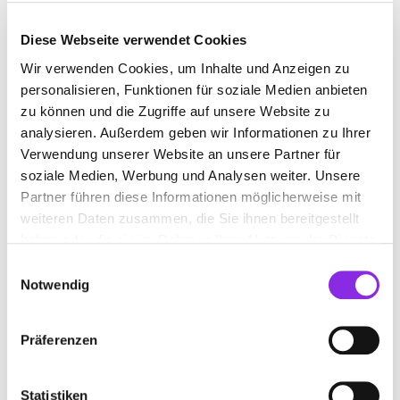
Diese Webseite verwendet Cookies
Wir verwenden Cookies, um Inhalte und Anzeigen zu
ENTRÜMPLUNGSSERVICE IN NEUNKIRCHEN
personalisieren, Funktionen für soziale Medien anbieten
zu können und die Zugriffe auf unsere Website zu
Suchen nach
analysieren. Außerdem geben wir Informationen zu Ihrer
Verwendung unserer Website an unsere Partner für
soziale Medien, Werbung und Analysen weiter. Unsere
Partner führen diese Informationen möglicherweise mit
Finden
weiteren Daten zusammen, die Sie ihnen bereitgestellt
haben oder die sie im Rahmen Ihrer Nutzung der Dienste
ALLE
NEUNKIRCHEN
gesammelt haben.
Einwilligungsauswahl
Notwendig
RÜMPEL ALF – UMZÜGE,
Präferenzen
ENTRÜMPELUNGEN &
HAUSHALTSAUFLÖSUNGEN
Statistiken