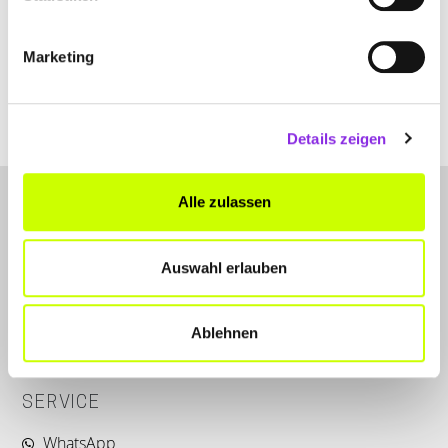
Hüttenbergstraße 25
| 66538 Neunkirchen DE
+491704424532
Marketing
ruempel-alf.de
Details zeigen
Alle zulassen
Auswahl erlauben
LET'S CONNECT
Ablehnen
Kontakt
SERVICE
WhatsApp