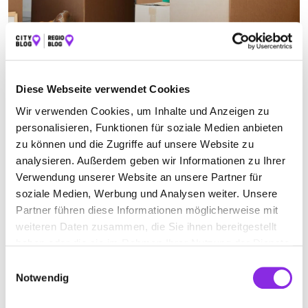
UMZUGS- UND LAGERSERVICE IN
SAARBRÜCKEN
Diese Webseite verwendet Cookies
Wir verwenden Cookies, um Inhalte und Anzeigen zu
Suchen nach
personalisieren, Funktionen für soziale Medien anbieten
zu können und die Zugriffe auf unsere Website zu
analysieren. Außerdem geben wir Informationen zu Ihrer
Finden
Verwendung unserer Website an unsere Partner für
soziale Medien, Werbung und Analysen weiter. Unsere
ALLE
MERZIG
SAARBRÜCKEN
Partner führen diese Informationen möglicherweise mit
weiteren Daten zusammen, die Sie ihnen bereitgestellt
haben oder die sie im Rahmen Ihrer Nutzung der Dienste
gesammelt haben.
Geschlossen - öffnet am Montag um 08:00 Uhr
Einwilligungsauswahl
Notwendig
PELZER PACKT’S