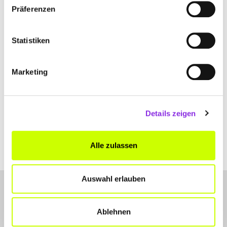
Am Buchenhain 4
| 66132 Saarbrücken DE
Präferenzen
+49681897437
Statistiken
www.pelzer-packts.de
Marketing
Details zeigen
Alle zulassen
Auswahl erlauben
Ablehnen